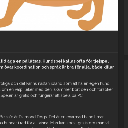
d äga en på låtsas. Hundspel kallas ofta för tjejspel
 övar koordination och språk är bra för alla, både killar
t roliga och det känns nästan ibland som att ha en egen hund
 hand om en valp, leker med den, skämmer bort den och försöker
Spelen är gratis och fungerar att spela på PC.
t Betsafe är Diamond Dogs. Det är en enarmad bandit man
na hundar i rad för att vinna. Man kan spela gratis om man vill