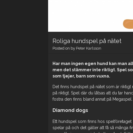
Roliga hundspel på nätet
Posted on
by
Peter Karlsson
Har man ingen egen hund kan man allti
men det stämmer inte riktigt. Spel som
som tjejer, barn som vuxna.
Det finns hundspel på nätet som är riktig
på riktigt. Spel där du låtsas att du tar
fostra den finns bland annat på Megaspel. 
Diamond dogs
Ett hundspel som finns hos spelföretage
spelar på och det gäller att få så många fi