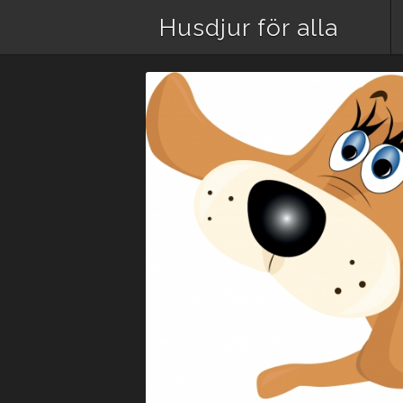
Husdjur för alla