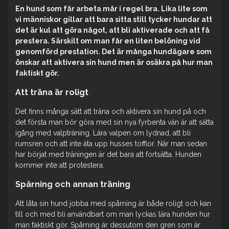
En hund som får arbeta mår i regel bra. Lika lite som
vi människor gillar att bara sitta still tycker hundar att
det är kul att göra något, att bli aktiverade och att få
prestera. Särskilt om man får en liten belöning vid
genomförd prestation. Det är många hundägare som
önskar att aktivera sin hund men är osäkra på hur man
faktiskt gör.
Att träna är roligt
Det finns många sätt att träna och aktivera sin hund på och
det första man bör göra med sin nya fyrbenta vän är att sätta
igång med valpträning. Lära valpen om lydnad, att bli
rumsren och att inte äta upp husses tofflor. När man sedan
har börjat med träningen är det bara att fortsätta. Hunden
kommer inte att protestera.
Spårning och annan träning
Att låta sin hund jobba med spårning är både roligt och kan
till och med bli användbart om man lyckas lära hunden hur
man faktiskt gör. Spårning är dessutom den gren som är